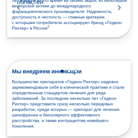
лет назад и за это время ее бизнес вырос из небольшой
областей.
венгерской аптеки до международного
фармацевтического производителя. Надежность,
доступность и честность — главные критерии,
с которыми потребители ассоциируют бренд «Гедеон
2
Рихтер» в России
.
Мы внедряем инновации
Большинство препаратов «Гедеон Рихтер» надежно
зарекомендовали себя в клинической практике и стали
определенным стандартом лечения для ряда
заболеваний. За последние несколько лет «Гедеон
Рихтер» представила сразу несколько передовых
разработок, среди которых — препарат для лечения
шизофрении и биполярного аффективного
расстройства, а также контрацептив новейшего
поколения.