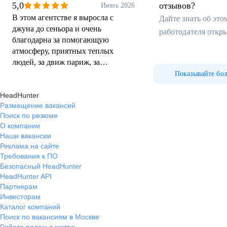
5,0
отзывов?
Июнь 2026
В этом агентстве я выросла с
Дайте знать об эт
джуна до сеньора и очень
работодателя откр
благодарна за помогающую
атмосферу, приятных теплых
людей, за движ париж, за
международные поездки (нигде
Показывайте бо
больше тааак круто не было!).
HeadHunter
Было много интересных
Размещение вакансий
разноформатных проектов,
Поиск по резюме
крупных гос и корп клиентов,
О компании
чувство командного плеча и
Наши вакансии
доверия тебе как специалисту,
Реклама на сайте
которое хочется оправдать. Ушла
Требования к ПО
по личным обстоятельствам, но
Безопасный HeadHunter
рекомендую агентство от души
HeadHunter API
Партнерам
Инвесторам
Каталог компаний
Поиск по вакансиям в Москве