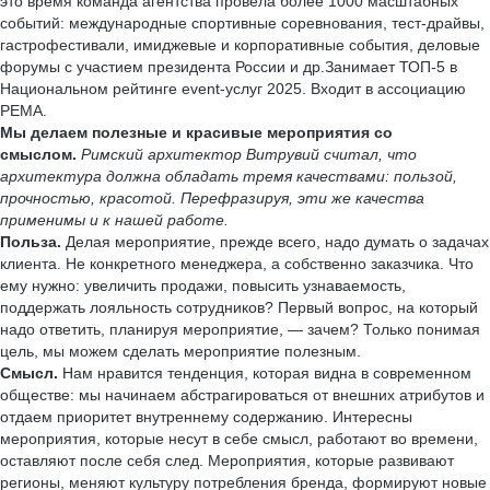
это время команда агентства провела более 1000 масштабных
событий: международные спортивные соревнования, тест-драйвы,
гастрофестивали, имиджевые и корпоративные события, деловые
форумы с участием президента России и др.Занимает ТОП-5 в
Национальном рейтинге event-услуг 2025. Входит в ассоциацию
РЕМА.
Мы делаем полезные и красивые мероприятия со
смыслом.
Римский архитектор Витрувий считал, что
архитектура должна обладать тремя качествами: пользой,
прочностью, красотой. Перефразируя, эти же качества
применимы и к нашей работе.
Польза.
Делая мероприятие, прежде всего, надо думать о задачах
клиента. Не конкретного менеджера, а собственно заказчика. Что
ему нужно: увеличить продажи, повысить узнаваемость,
поддержать лояльность сотрудников? Первый вопрос, на который
надо ответить, планируя мероприятие, — зачем? Только понимая
цель, мы можем сделать мероприятие полезным.
Смысл.
Нам нравится тенденция, которая видна в современном
обществе: мы начинаем абстрагироваться от внешних атрибутов и
отдаем приоритет внутреннему содержанию. Интересны
мероприятия, которые несут в себе смысл, работают во времени,
оставляют после себя след. Мероприятия, которые развивают
регионы, меняют культуру потребления бренда, формируют новые