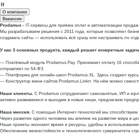
О компании
Вакансии
Prodamus -
IT-сервисы для приёма оплат и автоматизации продаж
Мы разрабатываем решения с 2011 года, которые позволяют бизн
создавать сайты — использовать всё сразу или настраивать по отд
У нас 3 основных продукта, каждый решает конкретные задач
—
Платёжный модуль Prodamus.Pay. Принимает оплату 16 способами
отправляет по 54-ФЗ.
— Платформа для онлайн-школ Prodamus.XL. Здесь создают курсы, 
— Конструктор мини-сайтов Prodamus.Linkrr. На нём можно самост
Наши клиенты.
С Prodamus сотрудничают самозанятые, ИП и юрлиц
активно развиваемся и выходим в новые ниши, предлагаем предп
Наша миссия.
С помощью Интернет-технологий мы способствуем 
Через развитие одного человека мы влияем на развитие мира в це
Наши проекты экономят время и ресурсы, удобны в использовании,
Обеспечение жизнестойкости и технологического суверенитета ст