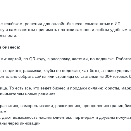
 с кешбэком, решения для онлайн-бизнеса, самозанятых и ИП
есу и самозанятым принимать платежи законно и любым удобным с
ельности.
и бизнеса:
: картой, по QR-коду, в рассрочку, частями, по подписке. Работае
лендинги, рассылки, клубы по подписке, чат-боты, а также управ
оятельно собрать сайты или страницы со статьями из 30+ готовых 
а. То есть все, кто ведёт бизнес и продажи онлайн: юристы, марк
ринимателям новые решения.
развитию, самореализации, расширению, преодолению границ бизн
лом.
 дают возможность нашим клиентам, партнерам и друзьям получать
раны через инновации