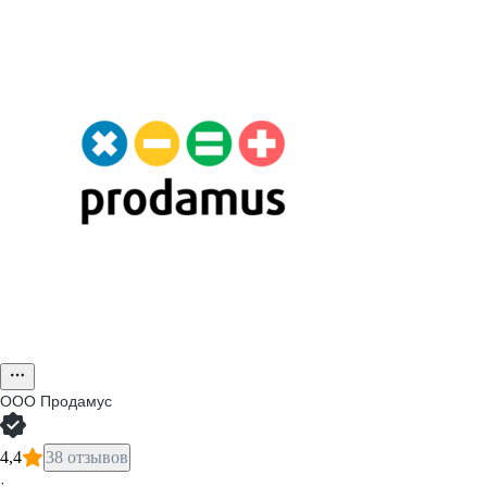
ООО
Продамус
4,4
38 отзывов
·