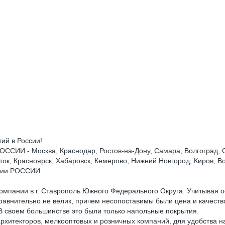
ий в России!
И - Москва, Краснодар, Ростов-на-Дону, Самара, Волгоград, Ста
ток, Красноярск, Хабаровск, Кемерово, Нижний Новгород, Киров, Во
итории РОССИИ.
мпании в г. Ставрополь Южного Федерального Округа. Учитывая о
авнительно не велик, причем несопоставимы были цена и качеств
В своем большинстве это были только напольные покрытия.
екторов, мелкооптовых и розничных компаний, для удобства наши