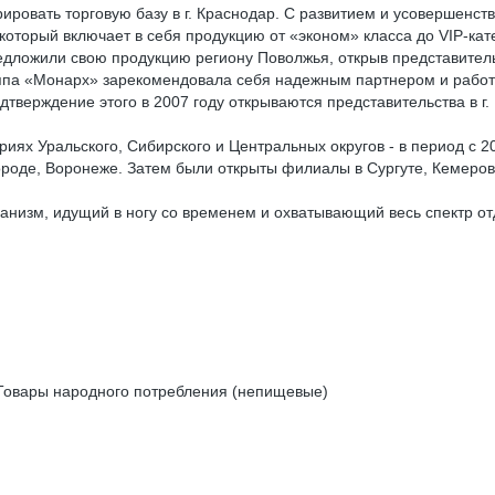
стрировать торговую базу в г. Краснодар. С развитием и усовершен
оторый включает в себя продукцию от «эконом» класса до VIP-кат
ожили свою продукцию региону Поволжья, открыв представительст
группа «Монарх» зарекомендовала себя надежным партнером и рабо
ерждение этого в 2007 году открываются представительства в г. Н
Уральского, Сибирского и Центральных округов - в период с 20
ороде, Воронеже. Затем были открыты филиалы в Сургуте, Кемеров
низм, идущий в ногу со временем и охватывающий весь спектр отд
 Товары народного потребления (непищевые)