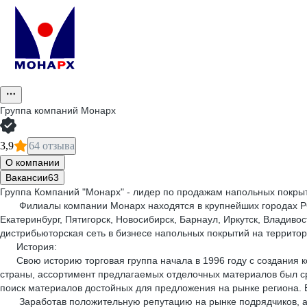
Группа компаний Монарх
3,9
64 отзыва
О компании
Вакансии
63
Группа Компаний "Монарх" - лидер по продажам напольных покрыт
Филиалы компании Монарх находятся в крупнейших городах РОССИ
Екатеринбург, Пятигорск, Новосибирск, Барнаул, Иркутск, Владивос
дистрибьюторская сеть в бизнесе напольных покрытий на терр
История:
Свою историю торговая группа начала в 1996 году с создания ко
страны, ассортимент предлагаемых отделочных материалов был ср
поиск материалов достойных для предложения на рынке региона. 
Заработав положительную репутацию на рынке подрядчиков, архит