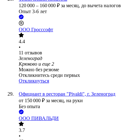
120 000
–
160 000
₽
за месяц,
до вычета налогов
Опыт 3-6 лет
ООО
Гросссофт
4.4
•
11
отзывов
Зеленоград
Крюково
и еще
2
Можно без резюме
Откликнитесь среди первых
Откликнуться
Официант в ресторан "Pivaldi", г. Зеленоград
от
150 000
₽
за месяц,
на руки
Без опыта
ООО
ПИВАЛЬДИ
3.7
•