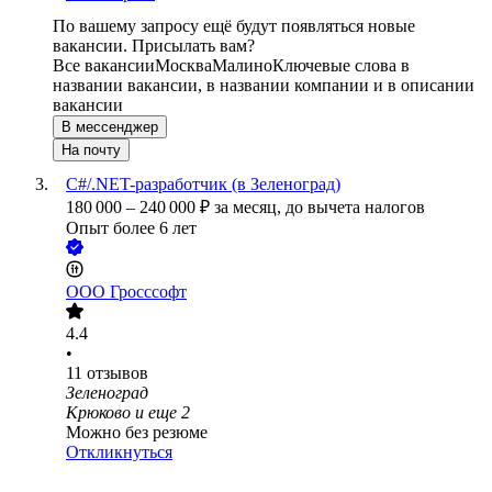
По вашему запросу ещё будут появляться новые
вакансии. Присылать вам?
Все вакансии
Москва
Малино
Ключевые слова в
названии вакансии, в названии компании и в описании
вакансии
В мессенджер
На почту
C#/.NET-разработчик (в Зеленоград)
180 000
–
240 000
₽
за месяц,
до вычета налогов
Опыт более 6 лет
ООО
Гросссофт
4.4
•
11
отзывов
Зеленоград
Крюково
и еще
2
Можно без резюме
Откликнуться