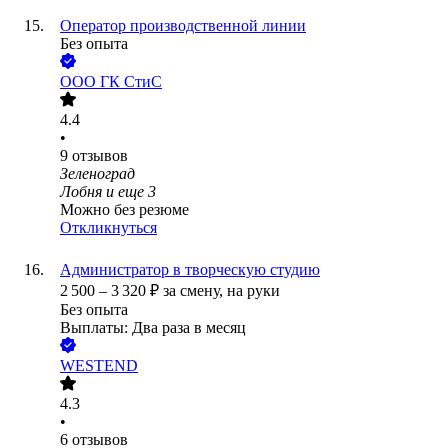
Оператор производственной линии
Без опыта
ООО
ГК СтиС
4.4
•
9
отзывов
Зеленоград
Лобня
и еще
3
Можно без резюме
Откликнуться
Администратор в творческую студию
2 500
–
3 320
₽
за смену,
на руки
Без опыта
Выплаты: Два раза в месяц
WESTEND
4.3
•
6
отзывов