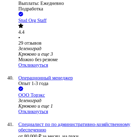
Выплаты: Ежедневно
Подработка
Stud Org Staff
4.4
•
29
отзывов
Зеленоград
Крюково
и еще
3
Можно без резюме
Откликнуться
Операционный менеджер
Опыт 1-3 года
ООО
Торэкс
Зеленоград
Крюково
и еще
1
Откликнуться
Специалист по по административно-хозяйственному
обеспечению
от
80 000
₽
за месяц,
на руки