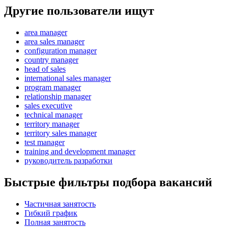
Другие пользователи ищут
area manager
area sales manager
configuration manager
country manager
head of sales
international sales manager
program manager
relationship manager
sales executive
technical manager
territory manager
territory sales manager
test manager
training and development manager
руководитель разработки
Быстрые фильтры подбора вакансий
Частичная занятость
Гибкий график
Полная занятость