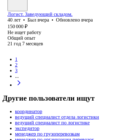
Логист. Заведующий складом.
40
лет
•
Был
вчера
•
Обновлено
вчера
150 000
₽
Не ищет работу
Общий опыт
21
год
7
месяцев
1
2
3
...
Другие пользователи ищут
координатор
ведущий специалист отдела логистики
ведущий специалист по логистике
экспедитор
менеджер по грузоперевозкам
менеджер по организации перевозок