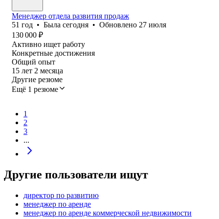
Менеджер отдела развития продаж
51
год
•
Была
сегодня
•
Обновлено
27 июля
130 000
₽
Активно ищет работу
Конкретные достижения
Общий опыт
15
лет
2
месяца
Другие резюме
Ещё 1 резюме
1
2
3
...
Другие пользователи ищут
директор по развитию
менеджер по аренде
менеджер по аренде коммерческой недвижимости