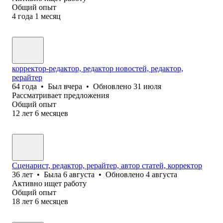
Общий опыт
4
года
1
месяц
корректор-редактор, редактор новостей, редактор,
рерайтер
64
года
•
Был
вчера
•
Обновлено
31 июля
Рассматривает предложения
Общий опыт
12
лет
6
месяцев
Сценарист, редактор, рерайтер, автор статей, корректор
36
лет
•
Была
6 августа
•
Обновлено
4 августа
Активно ищет работу
Общий опыт
18
лет
6
месяцев