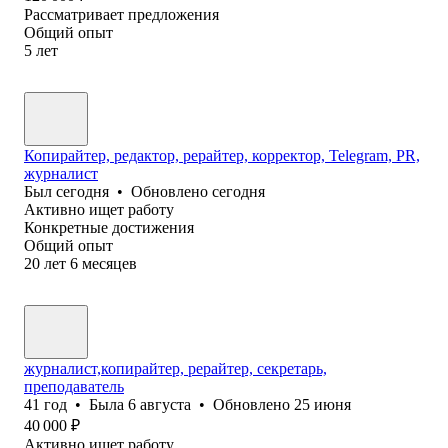
Рассматривает предложения
Общий опыт
5
лет
Копирайтер, редактор, рерайтер, корректор, Telegram, PR,
журналист
Был
сегодня
•
Обновлено
сегодня
Активно ищет работу
Конкретные достижения
Общий опыт
20
лет
6
месяцев
журналист,копирайтер, рерайтер, секретарь,
преподаватель
41
год
•
Была
6 августа
•
Обновлено
25 июня
40 000
₽
Активно ищет работу