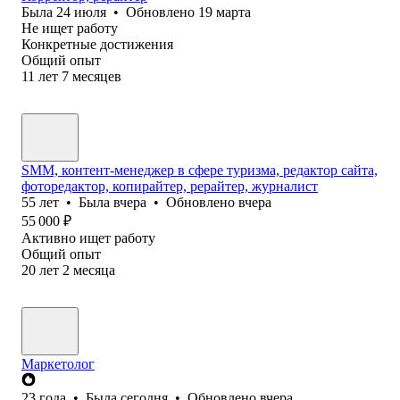
Была
24 июля
•
Обновлено
19 марта
Не ищет работу
Конкретные достижения
Общий опыт
11
лет
7
месяцев
SMM, контент-менеджер в сфере туризма, редактор сайта,
фоторедактор, копирайтер, рерайтер, журналист
55
лет
•
Была
вчера
•
Обновлено
вчера
55 000
₽
Активно ищет работу
Общий опыт
20
лет
2
месяца
Маркетолог
23
года
•
Была
сегодня
•
Обновлено
вчера