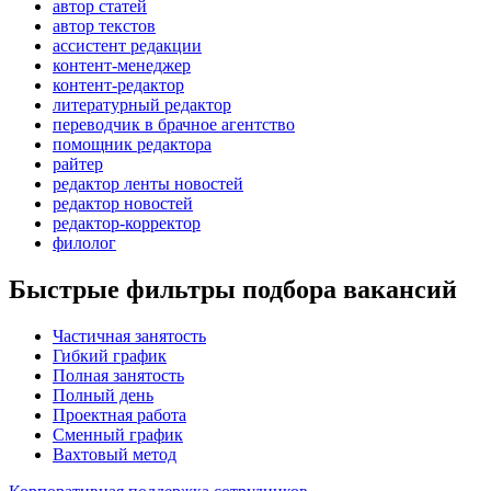
автор статей
автор текстов
ассистент редакции
контент-менеджер
контент-редактор
литературный редактор
переводчик в брачное агентство
помощник редактора
райтер
редактор ленты новостей
редактор новостей
редактор-корректор
филолог
Быстрые фильтры подбора вакансий
Частичная занятость
Гибкий график
Полная занятость
Полный день
Проектная работа
Сменный график
Вахтовый метод