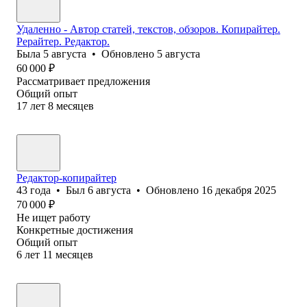
Удаленно - Автор статей, текстов, обзоров. Копирайтер.
Рерайтер. Редактор.
Была
5 августа
•
Обновлено
5 августа
60 000
₽
Рассматривает предложения
Общий опыт
17
лет
8
месяцев
Редактор-копирайтер
43
года
•
Был
6 августа
•
Обновлено
16 декабря 2025
70 000
₽
Не ищет работу
Конкретные достижения
Общий опыт
6
лет
11
месяцев