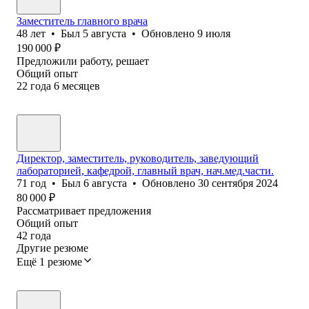
Заместитель главного врача
48
лет
•
Был
5 августа
•
Обновлено
9 июля
190 000
₽
Предложили работу, решает
Общий опыт
22
года
6
месяцев
Директор, заместитель, руководитель, заведующий
лабораторией, кафедрой, главный врач, нач.мед.части.
71
год
•
Был
6 августа
•
Обновлено
30 сентября 2024
80 000
₽
Рассматривает предложения
Общий опыт
42
года
Другие резюме
Ещё 1 резюме