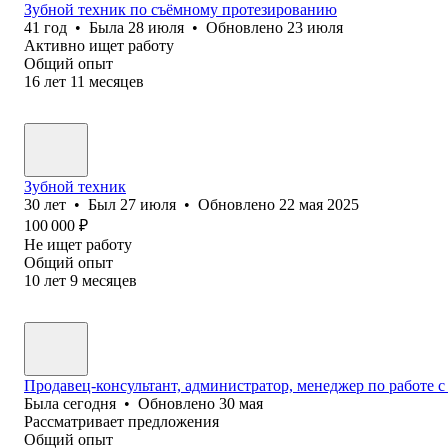
Зубной техник по съёмному протезированию
41
год
•
Была
28 июля
•
Обновлено
23 июля
Активно ищет работу
Общий опыт
16
лет
11
месяцев
Зубной техник
30
лет
•
Был
27 июля
•
Обновлено
22 мая 2025
100 000
₽
Не ищет работу
Общий опыт
10
лет
9
месяцев
Продавец-консультант, администратор, менеджер по работе 
Была
сегодня
•
Обновлено
30 мая
Рассматривает предложения
Общий опыт