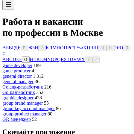
Работа и вакансии
по профессии в Москве
А
Б
В
Г
Д
Е
Ж
З
И
К
Л
М
Н
О
П
Р
С
Т
У
Ф
Х
Ц
Ч
Ш
Э
Ю
Ё
Й
Щ
Ы
Я
#
A
B
C
D
E
F
H
I
J
K
L
M
N
O
P
Q
R
S
T
U
V
W
X
G
Y
Z
game developer
189
game producer
4
general director
1 312
general manager
36
Golang-разработчик
216
Go-разработчик
352
graphic designer
428
group brand manager
55
group key account manager
86
group product manager
80
GR-менеджер
52
Скачайте приложение