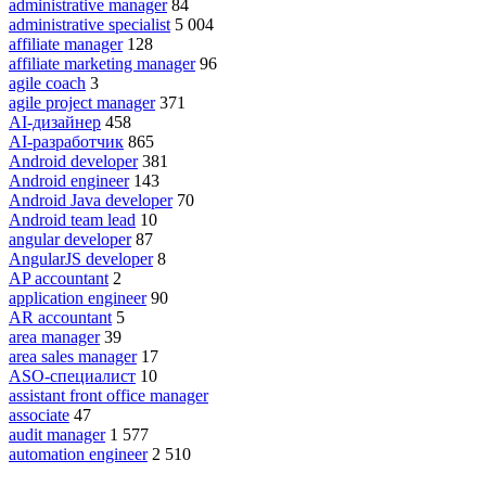
administrative manager
84
administrative specialist
5 004
affiliate manager
128
affiliate marketing manager
96
agile coach
3
agile project manager
371
AI-дизайнер
458
AI-разработчик
865
Android developer
381
Android engineer
143
Android Java developer
70
Android team lead
10
angular developer
87
AngularJS developer
8
AP accountant
2
application engineer
90
AR accountant
5
area manager
39
area sales manager
17
ASO-специалист
10
assistant front office manager
associate
47
audit manager
1 577
automation engineer
2 510