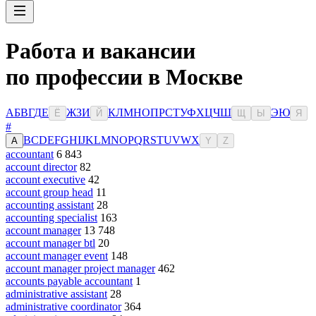
Работа и вакансии
по профессии в Москве
А
Б
В
Г
Д
Е
Ж
З
И
К
Л
М
Н
О
П
Р
С
Т
У
Ф
Х
Ц
Ч
Ш
Э
Ю
Ё
Й
Щ
Ы
Я
#
B
C
D
E
F
G
H
I
J
K
L
M
N
O
P
Q
R
S
T
U
V
W
X
A
Y
Z
accountant
6 843
account director
82
account executive
42
account group head
11
accounting assistant
28
accounting specialist
163
account manager
13 748
account manager btl
20
account manager event
148
account manager project manager
462
accounts payable accountant
1
administrative assistant
28
administrative coordinator
364