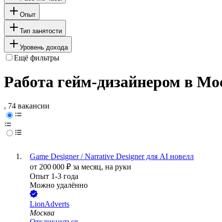
Опыт
Тип занятости
Уровень дохода
Ещё фильтры
Работа гейм-дизайнером в Мо
, 74 вакансии
Game Designer / Narrative Designer для AI новелл
от
200 000
₽
за месяц,
на руки
Опыт 1-3 года
Можно удалённо
LionAdverts
Москва
Откликнуться