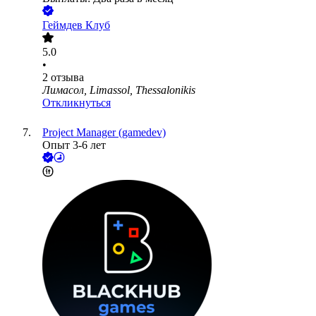
Геймдев Клуб
5.0
•
2
отзыва
Лимасол, Limassol, Thessalonikis
Откликнуться
Project Manager (gamedev)
Опыт 3-6 лет