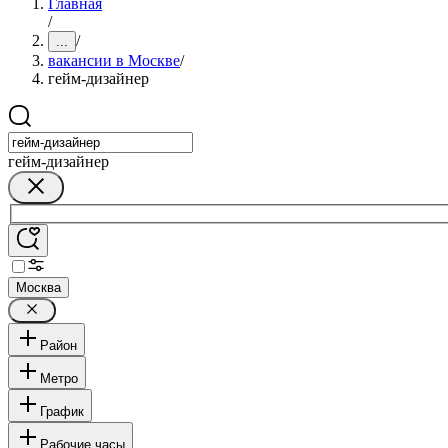
Главная
/
/
...
вакансии в Москве
/
гейм-дизайнер
гейм-дизайнер
Москва
Район
Метро
График
Рабочие часы