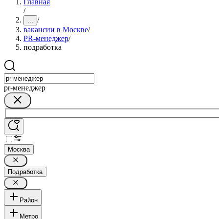
Главная
/
/
...
вакансии в Москве
/
PR-менеджер
/
подработка
pr-менеджер
Москва
Подработка
Район
Метро