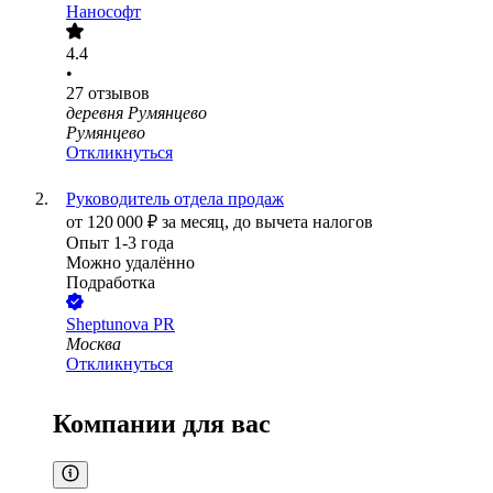
Нанософт
4.4
•
27
отзывов
деревня Румянцево
Румянцево
Откликнуться
Руководитель отдела продаж
от
120 000
₽
за месяц,
до вычета налогов
Опыт 1-3 года
Можно удалённо
Подработка
Sheptunova PR
Москва
Откликнуться
Компании для вас