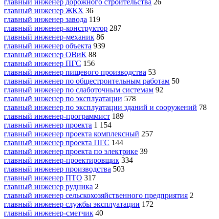
главный инженер дорожного строительства
26
главный инженер ЖКХ
36
главный инженер завода
119
главный инженер-конструктор
287
главный инженер-механик
86
главный инженер объекта
939
главный инженер ОВиК
88
главный инженер ПГС
156
главный инженер пищевого производства
53
главный инженер по общестроительным работам
50
главный инженер по слаботочным системам
92
главный инженер по эксплуатации
578
главный инженер по эксплуатации зданий и сооружений
78
главный инженер-программист
189
главный инженер проекта
1 154
главный инженер проекта комплексный
257
главный инженер проекта ПГС
144
главный инженер проекта по электрике
39
главный инженер-проектировщик
334
главный инженер производства
503
главный инженер ПТО
317
главный инженер рудника
2
главный инженер сельскохозяйственного предприятия
2
главный инженер службы эксплуатации
172
главный инженер-сметчик
40