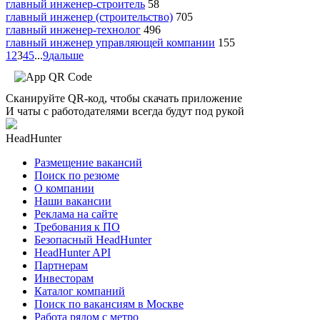
главный инженер-строитель
58
главный инженер (строительство)
705
главный инженер-технолог
496
главный инженер управляющей компании
155
1
2
3
4
5
...
9
дальше
Сканируйте QR-код, чтобы скачать приложение
И чаты с работодателями всегда будут под рукой
HeadHunter
Размещение вакансий
Поиск по резюме
О компании
Наши вакансии
Реклама на сайте
Требования к ПО
Безопасный HeadHunter
HeadHunter API
Партнерам
Инвесторам
Каталог компаний
Поиск по вакансиям в Москве
Работа рядом с метро