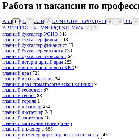
Работа и вакансии по профес
А
Б
В
Д
Е
Ж
З
И
К
Л
М
Н
О
П
Р
С
Т
У
Ф
Х
Ц
Ч
Ш
Э
Ю
Г
Ё
Й
Щ
Ы
Я
A
B
C
D
E
F
G
H
I
J
K
L
M
N
O
P
Q
R
S
T
U
V
W
X
Y
Z
главный бухгалтер УСНО
348
главный бухгалтер филиала
18
главный бухгалтер-финансист
33
главный бухгалтер холдинга
138
главный бухгалтер-экономист
64
главный ветеринарный врач
283
главный ветеринарный врач КРС
9
главный врач
728
главный врач санатория
24
главный врач стоматологической клиники
91
главный геодезист
67
главный геолог
88
главный горняк
1
главный дизайнер
474
главный диспетчер
243
главный зоотехник
18
главный зоотехник-селекционер
главный инженер
1 688
главный инженер директор по строительству
243