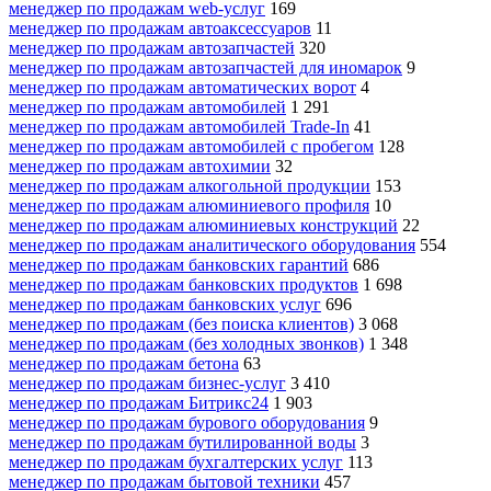
менеджер по продажам web-услуг
169
менеджер по продажам автоаксессуаров
11
менеджер по продажам автозапчастей
320
менеджер по продажам автозапчастей для иномарок
9
менеджер по продажам автоматических ворот
4
менеджер по продажам автомобилей
1 291
менеджер по продажам автомобилей Trade-In
41
менеджер по продажам автомобилей с пробегом
128
менеджер по продажам автохимии
32
менеджер по продажам алкогольной продукции
153
менеджер по продажам алюминиевого профиля
10
менеджер по продажам алюминиевых конструкций
22
менеджер по продажам аналитического оборудования
554
менеджер по продажам банковских гарантий
686
менеджер по продажам банковских продуктов
1 698
менеджер по продажам банковских услуг
696
менеджер по продажам (без поиска клиентов)
3 068
менеджер по продажам (без холодных звонков)
1 348
менеджер по продажам бетона
63
менеджер по продажам бизнес-услуг
3 410
менеджер по продажам Битрикс24
1 903
менеджер по продажам бурового оборудования
9
менеджер по продажам бутилированной воды
3
менеджер по продажам бухгалтерских услуг
113
менеджер по продажам бытовой техники
457