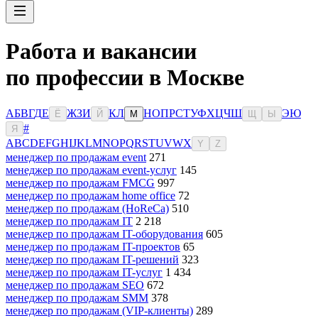
Работа и вакансии
по профессии в Москве
А
Б
В
Г
Д
Е
Ж
З
И
К
Л
Н
О
П
Р
С
Т
У
Ф
Х
Ц
Ч
Ш
Э
Ю
Ё
Й
М
Щ
Ы
#
Я
A
B
C
D
E
F
G
H
I
J
K
L
M
N
O
P
Q
R
S
T
U
V
W
X
Y
Z
менеджер по продажам event
271
менеджер по продажам event-услуг
145
менеджер по продажам FMCG
997
менеджер по продажам home office
72
менеджер по продажам (HoReCa)
510
менеджер по продажам IT
2 218
менеджер по продажам IT-оборудования
605
менеджер по продажам IT-проектов
65
менеджер по продажам IT-решений
323
менеджер по продажам IT-услуг
1 434
менеджер по продажам SEO
672
менеджер по продажам SMM
378
менеджер по продажам (VIP-клиенты)
289