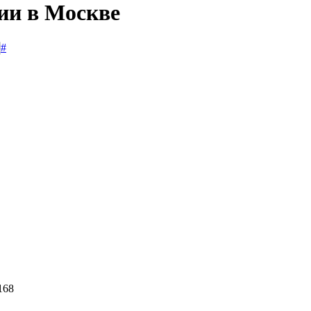
сии в Москве
#
168