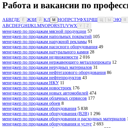
Работа и вакансии по профес
А
Б
В
Г
Д
Е
Ж
З
И
К
Л
Н
О
П
Р
С
Т
У
Ф
Х
Ц
Ч
Ш
Э
Ю
Ё
Й
М
Щ
Ы
Я
A
B
C
D
E
F
G
H
I
J
K
L
M
N
O
P
Q
R
S
T
U
V
W
X
Y
Z
менеджер по продажам мясной продукции
57
менеджер по продажам напольных покрытий
105
менеджер по продажам наружной рекламы
91
менеджер по продажам насосного оборудования
49
менеджер по продажам натурального камня
28
менеджер по продажам недвижимости
2 016
менеджер по продажам нержавеющего металлопроката
12
менеджер по продажам нерудных материалов
31
менеджер по продажам нефтегазового оборудования
86
менеджер по продажам нефтепродуктов
43
менеджер по продажам НКУ
11
менеджер по продажам новостроек
176
менеджер по продажам новых автомобилей
474
менеджер по продажам облачных сервисов
177
менеджер по продажам обоев
8
менеджер по продажам оборудования
5 838
менеджер по продажам оборудования (B2B)
1 296
менеджер по продажам оборудования и расходных материалов
менеджер по продажам оборудования и услуг
2 693