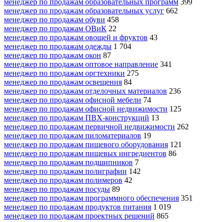
менеджер по продажам образовательных программ
399
менеджер по продажам образовательных услуг
662
менеджер по продажам обуви
458
менеджер по продажам ОВиК
22
менеджер по продажам овощей и фруктов
43
менеджер по продажам одежды
1 704
менеджер по продажам окон
87
менеджер по продажам оптовое направление
341
менеджер по продажам оргтехники
275
менеджер по продажам освещения
84
менеджер по продажам отделочных материалов
236
менеджер по продажам офисной мебели
74
менеджер по продажам офисной недвижимости
125
менеджер по продажам ПВХ-конструкций
13
менеджер по продажам первичной недвижимости
262
менеджер по продажам пиломатериалов
19
менеджер по продажам пищевого оборудования
121
менеджер по продажам пищевых ингредиентов
86
менеджер по продажам подшипников
7
менеджер по продажам полиграфии
142
менеджер по продажам полимеров
42
менеджер по продажам посуды
89
менеджер по продажам программного обеспечения
351
менеджер по продажам продуктов питания
1 019
менеджер по продажам проектных решений
865