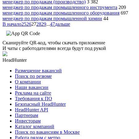
менеджер по продажам (производство)
3 382
менеджер по продажам промышленного инструмента
209
менеджер по продажам промышленного оборудования
697
менеджер по продажам промышленной химии
44
В начало
25
26
27
28
29
...
47
дальше
Сканируйте QR-код, чтобы скачать приложение
И чаты с работодателями всегда будут под рукой
HeadHunter
Размещение вакансий
Поиск по резюме
О компании
Наши вакансии
Реклама на сайте
Требования к ПО
Безопасный HeadHunter
HeadHunter API
Партнерам
Инвесторам
Каталог компаний
Поиск по вакансиям в Москве
Работа рядом с метро