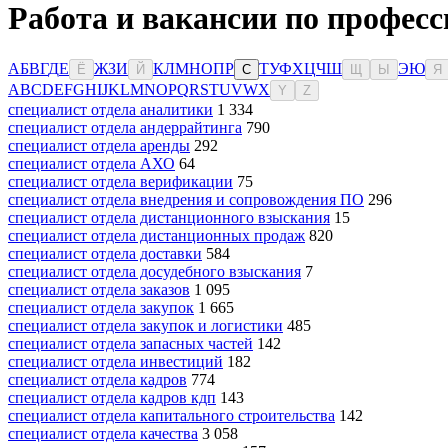
Работа и вакансии по профес
А
Б
В
Г
Д
Е
Ж
З
И
К
Л
М
Н
О
П
Р
Т
У
Ф
Х
Ц
Ч
Ш
Э
Ю
Ё
Й
С
Щ
Ы
Я
A
B
C
D
E
F
G
H
I
J
K
L
M
N
O
P
Q
R
S
T
U
V
W
X
Y
Z
специалист отдела аналитики
1 334
специалист отдела андеррайтинга
790
специалист отдела аренды
292
специалист отдела АХО
64
специалист отдела верификации
75
специалист отдела внедрения и сопровождения ПО
296
специалист отдела дистанционного взыскания
15
специалист отдела дистанционных продаж
820
специалист отдела доставки
584
специалист отдела досудебного взыскания
7
специалист отдела заказов
1 095
специалист отдела закупок
1 665
специалист отдела закупок и логистики
485
специалист отдела запасных частей
142
специалист отдела инвестиций
182
специалист отдела кадров
774
специалист отдела кадров кдп
143
специалист отдела капитального строительства
142
специалист отдела качества
3 058