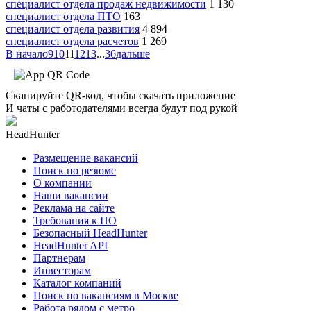
специалист отдела продаж недвижимости
1 130
специалист отдела ПТО
163
специалист отдела развития
4 894
специалист отдела расчетов
1 269
В начало
9
10
11
12
13
...
36
дальше
Сканируйте QR-код, чтобы скачать приложение
И чаты с работодателями всегда будут под рукой
HeadHunter
Размещение вакансий
Поиск по резюме
О компании
Наши вакансии
Реклама на сайте
Требования к ПО
Безопасный HeadHunter
HeadHunter API
Партнерам
Инвесторам
Каталог компаний
Поиск по вакансиям в Москве
Работа рядом с метро