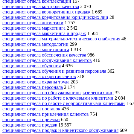
специалист отдела комплектации
157
специалист отдела контроля качества
2 070
специалист отдела корпоративных продаж
1 669
специалист отдела кредитования юридических лиц
28
специалист отдела логистики
1 757
специалист отдела маркетинга
2 542
специалист отдела маркетинга и продаж
1 504
специалист отдела материально-технического снабжения
46
специалист отдела методологии
299
специалист отдела мониторинга
1 313
специалист отдела обеспечения качества
986
специалист отдела обслуживания клиентов
416
специалист отдела обучения
4 636
специалист отдела обучения и развития персонала
362
специалист отдела открытия счетов
318
специалист отдела охраны труда
203
специалист отдела персонала
2 174
специалист отдела по обслуживанию физических лиц
35
специалист отдела по работе с ключевыми клиентами
2 084
специалист отдела по работе с корпоративными клиентами
1 6
специалист отдела поставок
436
специалист отдела привлечения клиентов
754
специалист отдела приемки
650
специалист отдела продаж
15 557
специалист отдела продаж и клиентского обслуживания
609