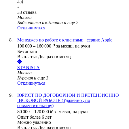
4.4
•
33
отзыва
Москва
Библиотека им.Ленина
и еще
2
Откликнуться
Менеджер по работе с клиентами | сервис Apple
100 000
–
160 000
₽
за месяц,
на руки
Без опыта
Выплаты: Два раза в месяц
STANISLA
Москва
Курская
и еще
3
Откликнуться
ЮРИСТ ПО ДОГОВОРНОЙ И ПРЕТЕНЗИОННО
-ИСКОВОЙ РАБОТЕ (Удаленно , по
совместительству)
80 000
–
120 000
₽
за месяц,
на руки
Опыт более 6 лет
Можно удалённо
Выплаты: Два раза в месяц