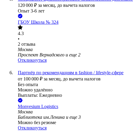
120 000
₽
за месяц,
до вычета налогов
Опыт 3-6 лет
ГБОУ Школа № 324
4.3
•
2
отзыва
Москва
Проспект Вернадского
и еще
2
Откликнуться
Партнёр по рекомендациям в fashion / lifestyle-сфере
от
100 000
₽
за месяц,
до вычета налогов
Без опыта
Можно удалённо
Выплаты: Ежедневно
Monvesium Logistics
Москва
Библиотека им.Ленина
и еще
3
Можно без резюме
Откликнуться