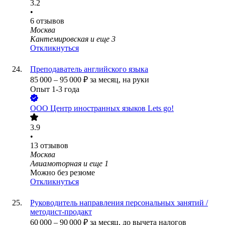
3.2
•
6
отзывов
Москва
Кантемировская
и еще
3
Откликнуться
Преподаватель английского языка
85 000
–
95 000
₽
за месяц,
на руки
Опыт 1-3 года
ООО
Центр иностранных языков Lets go!
3.9
•
13
отзывов
Москва
Авиамоторная
и еще
1
Можно без резюме
Откликнуться
Руководитель направления персональных занятий /
методист-продакт
60 000
–
90 000
₽
за месяц,
до вычета налогов