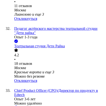
•
11
отзывов
Москва
Лианозово
и еще
3
Откликнуться
Педагог актёрского мастерства театральной студии
"Дети райка"
Опыт 1-3 года
Театральная студия Дети Райка
4.2
•
18
отзывов
Москва
Красные ворота
и еще
3
Можно без резюме
Откликнуться
Chief Product Officer (CPO)/Директор по продукту в
Edtech
Опыт 3-6 лет
Можно удалённо