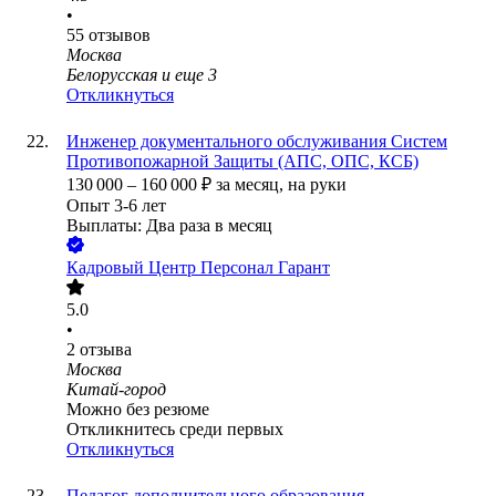
•
55
отзывов
Москва
Белорусская
и еще
3
Откликнуться
Инженер документального обслуживания Систем
Противопожарной Защиты (АПС, ОПС, КСБ)
130 000
–
160 000
₽
за месяц,
на руки
Опыт 3-6 лет
Выплаты: Два раза в месяц
Кадровый Центр Персонал Гарант
5.0
•
2
отзыва
Москва
Китай-город
Можно без резюме
Откликнитесь среди первых
Откликнуться
Педагог дополнительного образования