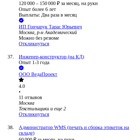
120 000
–
150 000
₽
за месяц,
на руки
Опыт более 6 лет
Выплаты: Два раза в месяц
ИП
Гончарук Тарас Юрьевич
Москва, р-н Академический
Можно без резюме
Откликнуться
Инженер-конструктор (на КД)
Опыт 1-3 года
ООО
ВедаПроект
4.0
•
11
отзывов
Москва
Текстильщики
и еще
2
Откликнуться
Администратор WMS (печать и сборка этикеток на
складе)
60 000
₽
за месяц,
на руки