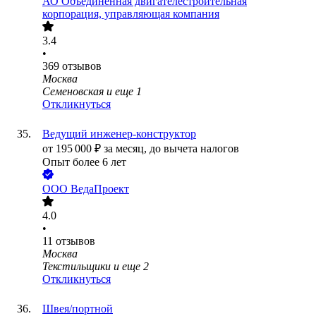
АО
Объединенная двигателестроительная
корпорация, управляющая компания
3.4
•
369
отзывов
Москва
Семеновская
и еще
1
Откликнуться
Ведущий инженер-конструктор
от
195 000
₽
за месяц,
до вычета налогов
Опыт более 6 лет
ООО
ВедаПроект
4.0
•
11
отзывов
Москва
Текстильщики
и еще
2
Откликнуться
Швея/портной