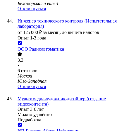
Беломорская
и еще
3
Откликнуться
Инженер технического контроля (Испытательная
лаборатория)
от
125 000
₽
за месяц,
до вычета налогов
Опыт 1-3 года
ООО
Радиоавтоматика
3.3
•
6
отзывов
Москва
Юго-Западная
Откликнуться
Мультимедиа-художник-дизайнер (создание
видеоконтента)
Опыт 3-6 лет
Можно удалённо
Подработка
ИП
Булатов Айдар Нафисович