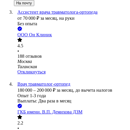
На почту
Ассистент врача травматолога-ортопеда
от
70 000
₽
за месяц,
на руки
Без опыта
ООО
Он Клиник
4.5
•
188
отзывов
Москва
Таганская
Откликнуться
Врач травматолог-ортопед
180 000
–
200 000
₽
за месяц,
до вычета налогов
Опыт 1-3 года
Выплаты: Два раза в месяц
ГКБ имени. В.П. Демихова ДЗМ
2.2
•