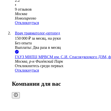
2.2
•
9
отзывов
Москва
Новогиреево
Откликнуться
Врач травматолог-ортопед
150 000
₽
за месяц,
на руки
Без опыта
Выплаты: Два раза в месяц
ГАУЗ МНПЦ МРВСМ им. С.И. Спасокукоцкого ДЗМ, ф
Москва, р-н Филёвский Парк
Откликнитесь среди первых
Откликнуться
Компании для вас