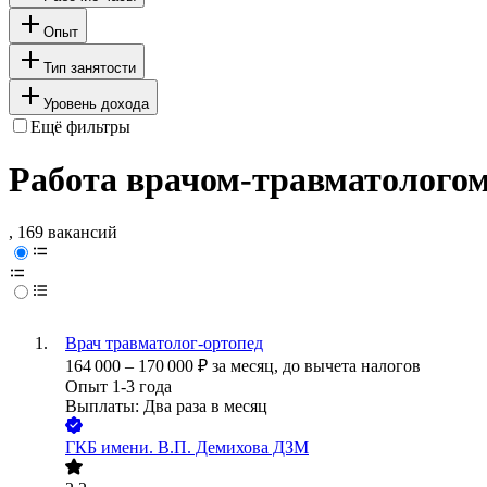
Опыт
Тип занятости
Уровень дохода
Ещё фильтры
Работа врачом-травматологом
, 169 вакансий
Врач травматолог-ортопед
164 000
–
170 000
₽
за месяц,
до вычета налогов
Опыт 1-3 года
Выплаты: Два раза в месяц
ГКБ имени. В.П. Демихова ДЗМ