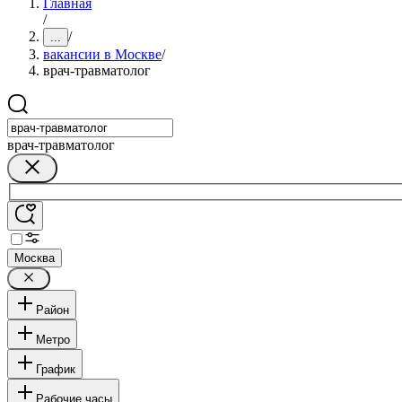
Главная
/
/
...
вакансии в Москве
/
врач-травматолог
врач-травматолог
Москва
Район
Метро
График
Рабочие часы