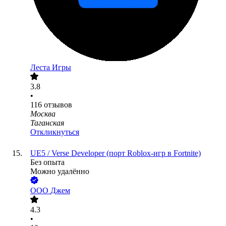
Леста Игры
3.8
•
116
отзывов
Москва
Таганская
Откликнуться
UE5 / Verse Developer (порт Roblox-игр в Fortnite)
Без опыта
Можно удалённо
ООО
Джем
4.3
•