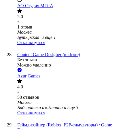
АО
Студия МГЛА
5.0
•
1
отзыв
Москва
Бутырская
и еще
1
Откликнуться
Content Game Designer (midcore)
Без опыта
Можно удалённо
Azur Games
4.0
•
58
отзывов
Москва
Библиотека им.Ленина
и еще
3
Откликнуться
Геймдизайнер (Roblox, F2P-симуляторы) / Game