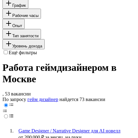
График
Рабочие часы
Опыт
Тип занятости
Уровень дохода
Ещё фильтры
Работа геймдизайнером в
Москве
, 53 вакансии
По запросу
гейм дизайнер
найдется
73 вакансии
Game Designer / Narrative Designer для AI новелл
от
200 000
₽
за месяц,
на руки