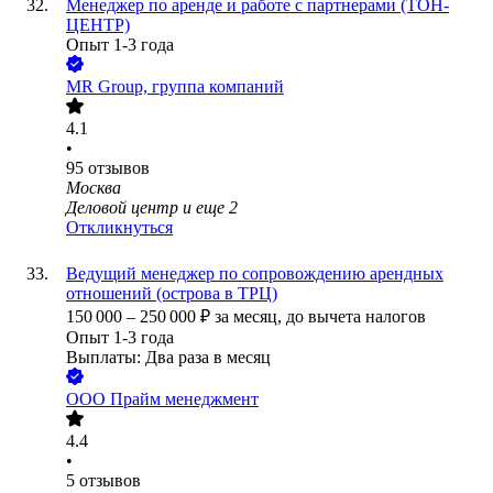
Менеджер по аренде и работе с партнерами (ТОН-
ЦЕНТР)
Опыт 1-3 года
MR Group, группа компаний
4.1
•
95
отзывов
Москва
Деловой центр
и еще
2
Откликнуться
Ведущий менеджер по сопровождению арендных
отношений (острова в ТРЦ)
150 000
–
250 000
₽
за месяц,
до вычета налогов
Опыт 1-3 года
Выплаты: Два раза в месяц
ООО
Прайм менеджмент
4.4
•
5
отзывов