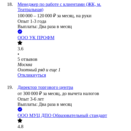
Менеджер по работе с клиентами (ЖК, м.
Театральная)
100 000
–
120 000
₽
за месяц,
на руки
Опыт 1-3 года
Выплаты: Два раза в месяц
ООО
УК ПРОФМ
3.6
•
5
отзывов
Москва
Охотный ряд
и еще
1
Откликнуться
Директор торгового центра
от
300 000
₽
за месяц,
до вычета налогов
Опыт 3-6 лет
Выплаты: Два раза в месяц
ООО
МУЦ ДПО Образовательный стандарт
4.8