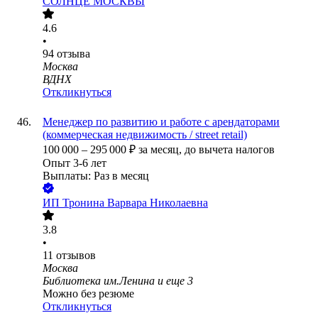
СОЛНЦЕ МОСКВЫ
4.6
•
94
отзыва
Москва
ВДНХ
Откликнуться
Менеджер по развитию и работе с арендаторами
(коммерческая недвижимость / street retail)
100 000
–
295 000
₽
за месяц,
до вычета налогов
Опыт 3-6 лет
Выплаты: Раз в месяц
ИП
Тронина Варвара Николаевна
3.8
•
11
отзывов
Москва
Библиотека им.Ленина
и еще
3
Можно без резюме
Откликнуться