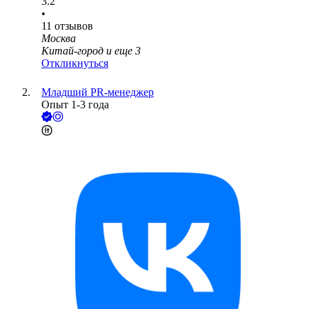
3.2
•
11
отзывов
Москва
Китай-город
и еще
3
Откликнуться
Младший PR-менеджер
Опыт 1-3 года