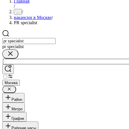
Главная
/
/
...
вакансии в Москве
/
PR specialist
pr specialist
Москва
Район
Метро
График
Рабочие часы