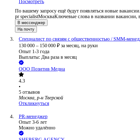
Посмотреть
По вашему запросу ещё будут появляться новые вакансии
pr specialist
Москва
Ключевые слова в названии вакансии, 
В мессенджер
На почту
Специалист по связям с общественностью / SMM-менед
130 000
–
150 000
₽
за месяц,
на руки
Опыт 1-3 года
Выплаты: Два раза в месяц
ООО
Позитив Медиа
4.3
•
5
отзывов
Москва, р-н Тверской
Откликнуться
PR-менеджер
Опыт 3-6 лет
Можно удалённо
SHEBERG AGENCY