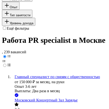
Опыт
Тип занятости
Уровень дохода
Ещё фильтры
Работа PR specialist в Москве
, 239 вакансий
Главный специалист по связям с общественностью
от
150 000
₽
за месяц,
на руки
Опыт 3-6 лет
Выплаты: Два раза в месяц
Московский Концертный Зал Зарядье