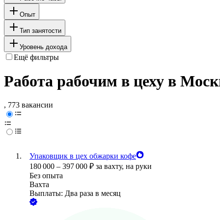
Опыт
Тип занятости
Уровень дохода
Ещё фильтры
Работа рабочим в цеху в Моск
, 773 вакансии
Упаковщик в цех обжарки кофе
180 000
–
397 000
₽
за вахту,
на руки
Без опыта
Вахта
Выплаты: Два раза в месяц