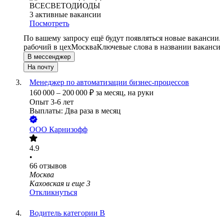
ВСЕСВЕТОДИОДЫ
3
активные вакансии
Посмотреть
По вашему запросу ещё будут появляться новые вакансии
рабочий в цех
Москва
Ключевые слова в названии ваканси
В мессенджер
На почту
Менеджер по автоматизации бизнес-процессов
160 000
–
200 000
₽
за месяц,
на руки
Опыт 3-6 лет
Выплаты: Два раза в месяц
ООО
Карнизофф
4.9
•
66
отзывов
Москва
Каховская
и еще
3
Откликнуться
Водитель категории В