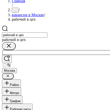
Главная
/
/
...
вакансии в Москве
/
рабочий в цех
рабочий в цех
Москва
Район
Метро
График
Рабочие часы