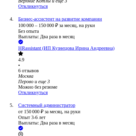
Верхние Котлы
и еще
3
Откликнуться
Бизнес-ассистент на развитие компании
100 000
–
150 000
₽
за месяц,
на руки
Без опыта
Выплаты: Два раза в месяц
HRassistant (ИП Кузнецова Ирина Андреевна)
4.9
•
6
отзывов
Москва
Перово
и еще
3
Можно без резюме
Откликнуться
Системный администратор
от
150 000
₽
за месяц,
на руки
Опыт 3-6 лет
Выплаты: Два раза в месяц