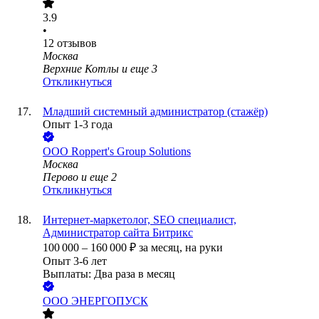
3.9
•
12
отзывов
Москва
Верхние Котлы
и еще
3
Откликнуться
Младший системный администратор (стажёр)
Опыт 1-3 года
ООО
Roppert's Group Solutions
Москва
Перово
и еще
2
Откликнуться
Интернет-маркетолог, SEO специалист,
Администратор сайта Битрикс
100 000
–
160 000
₽
за месяц,
на руки
Опыт 3-6 лет
Выплаты: Два раза в месяц
ООО
ЭНЕРГОПУСК