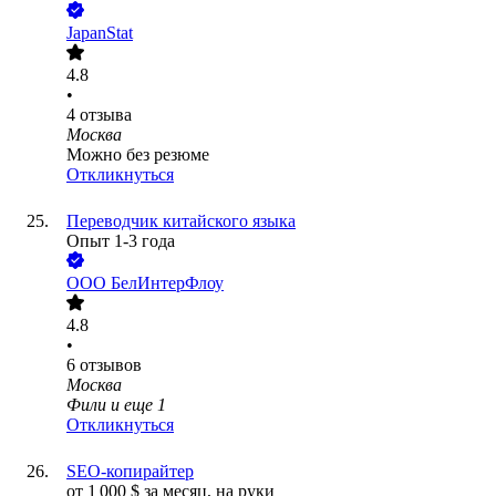
JapanStat
4.8
•
4
отзыва
Москва
Можно без резюме
Откликнуться
Переводчик китайского языка
Опыт 1-3 года
ООО
БелИнтерФлоу
4.8
•
6
отзывов
Москва
Фили
и еще
1
Откликнуться
SEO-копирайтер
от
1 000
$
за месяц,
на руки