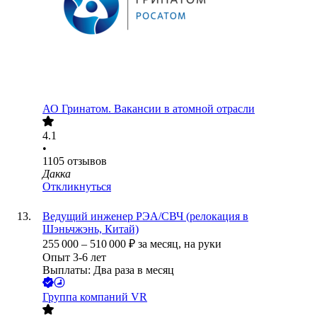
АО
Гринатом. Вакансии в атомной отрасли
4.1
•
1105
отзывов
Дакка
Откликнуться
Ведущий инженер РЭА/СВЧ (релокация в
Шэньчжэнь, Китай)
255 000
–
510 000
₽
за месяц,
на руки
Опыт 3-6 лет
Выплаты: Два раза в месяц
Группа компаний VR