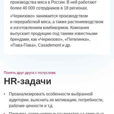
производства мяса в России. В ней работают
Премия HR-бренд
более 40 000 сотрудников в 18 регионах.
«Черкизово» занимается производством
и переработкой мяса, а также растениеводством
и изготовлением комбикормов. Компания
выпускает продукцию под такими известными
брендами, как «Черкизово», «Петелинка»,
«Пава-Пава», Casademont и др.
Понять друг друга с полуслова
HR‑задачи
Проанализировать особенности выбранной
аудитории, выяснить их мотивацию, потребности,
рабочие ценности и т.д.
Привлечь поток целевых кандидатов на открытые