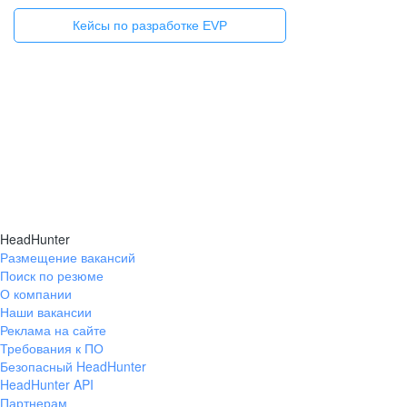
Кейсы по разработке EVP
Исследуем ваш бренд работодателя​
Подробнее про исследования
HR‑бренда
HeadHunter
Размещение вакансий
Поиск по резюме
О компании
Наши вакансии
Реклама на сайте
Требования к ПО
Безопасный HeadHunter
HeadHunter API
Партнерам