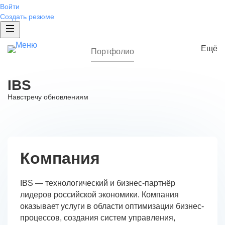
Войти
Создать резюме
Ещё
Портфолио
Бренд работодателя
IBS
Разработка EVP
Навстречу обновлениям
Исследование бренда
Спецпроекты
Жизнь в компании
ИТ-проект
Компания
Брендированная страница компании
Брендированная вакансия
IBS — технологический и бизнес-партнёр
Брендированные сниппеты
лидеров российской экономики. Компания
оказывает услуги в области оптимизации бизнес-
Отзывы от сотрудников
процессов, создания систем управления,
Рейтинг работодателей России