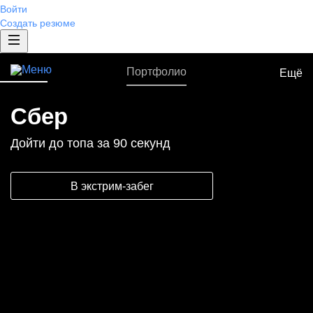
Войти
Создать резюме
Портфолио
Ещё
Бренд работодателя
Сбер
Разработка EVP
Исследование бренда
Дойти до топа за 90 секунд
Спецпроекты
Жизнь в компании
В экстрим-забег
ИТ-проект
Брендированная страница компании
Брендированная вакансия
Брендированные сниппеты
Отзывы от сотрудников
Рейтинг работодателей России