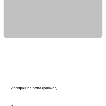
Хотите стать сильнее на рынке труда?
Закажите проект
Электронная почта (рабочая)