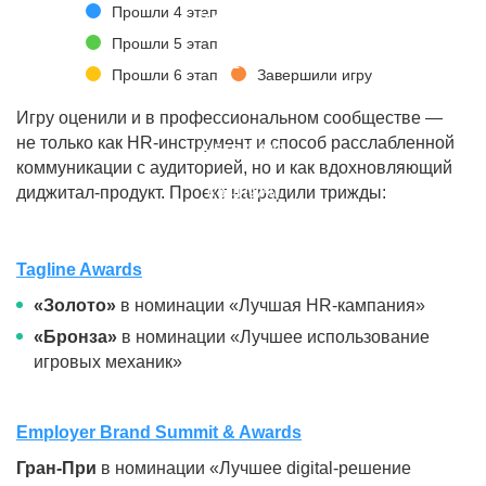
Прошли 4 этап
7 693 (85%)
Прошли 5 этап
7 431 (96%)
Прошли 6 этап
Завершили игру
7 192 (96%)
Игру оценили и в профессиональном сообществе —
не только как
HR-инструмент
и способ расслабленной
6 515 (90%)
коммуникации с аудиторией, но и как вдохновляющий
диджитал-продукт. Проект наградили трижды:
6 344 (97%)
Tagline Awards
«Золото»
в номинации «Лучшая
HR-кампания»
«Бронза»
в номинации «Лучшее использование
игровых механик»
Employer Brand Summit & Awards
Гран-При
в номинации «Лучшее
digital-решение