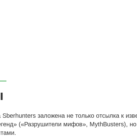
ы
а Sberhunters заложена не только отсылка к из
генд» («Разрушители мифов», MythBusters), но
нтами.