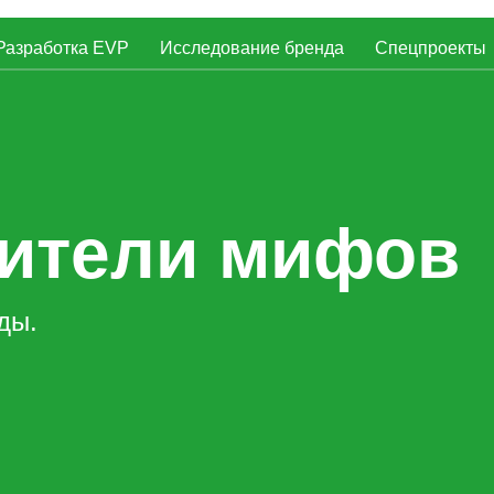
Разработка EVP
Исследование бренда
Спецпроекты
ии
Брендированная вакансия
Брендированные снипп
Рейтинг работодателей России
Премия HR-бренд
ители мифов
ды.