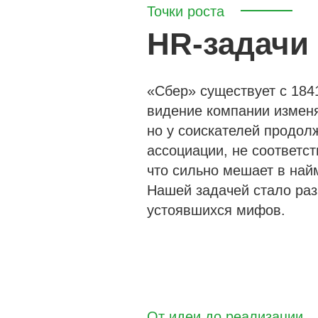
Точки роста
HR‑задачи
«Сбер» существует с 1841
видение компании изменя
но у соискателей продол
ассоциации, не соответс
что сильно мешает в най
Нашей задачей стало ра
устоявшихся мифов.
От идеи до реализации