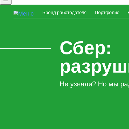
Бренд работодателя
Портфолио
Брендированная страница компан
Сбер:
разруш
Не узнали? Но мы ра